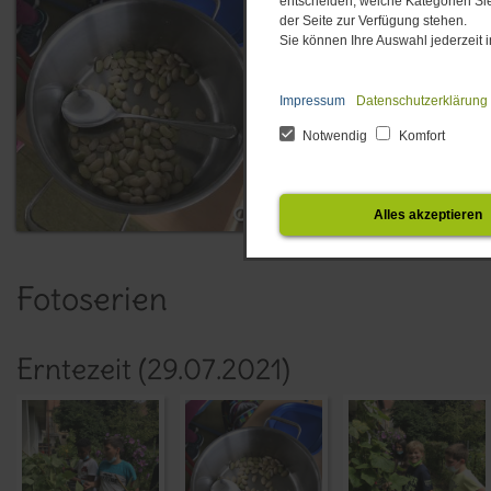
entscheiden, welche Kategorien Sie
der Seite zur Verfügung stehen.
Sie können Ihre Auswahl jederzeit
Impressum
Datenschutzerklärung
Notwendig
Komfort
Alles akzeptieren
Fotoserien
Erntezeit (29.​07.​2021)