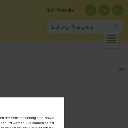
Schriftgröße
A-
A+
A++
Karotten zubereitet.
eb der Seite notwendig sind, sowie
e genutzt werden. Sie können selbst